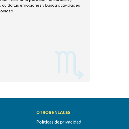
ud, cuida tus emociones y busca actividades
muestra tu lado m
monioso.
permitiéndote mom
OTROS ENLACES
Políticas de privacidad