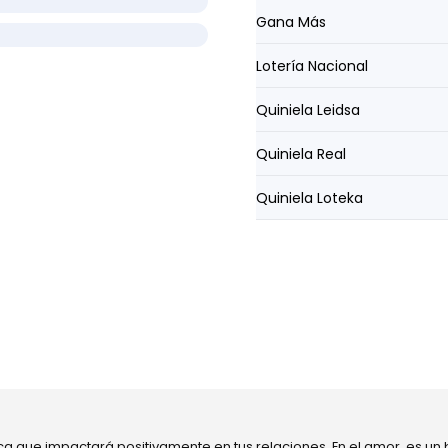
Gana Más
Lotería Nacional
Quiniela Leidsa
Quiniela Real
Quiniela Loteka
ca que impactará positivamente en tus relaciones. En el amor, es un