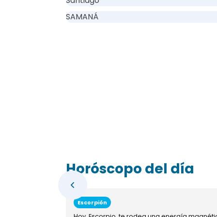
Santiago
SAMANÁ
Horóscopo del día
Escorpión
Hoy, Escorpio, te rodea una energía magnéti