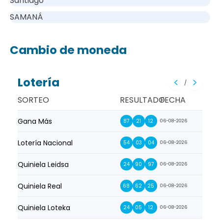
Santiago
SAMANÁ
Cambio de moneda
Lotería
/
SORTEO
RESULTADO
FECHA
Gana Más
Prim
87
21
12
06-08-2026
Lotería Nacional
La Pr
54
03
04
06-08-2026
Quiniela Leidsa
La S
24
90
97
06-08-2026
Quiniela Real
La Su
68
62
25
06-08-2026
Quiniela Loteka
Lot
24
05
12
06-08-2026