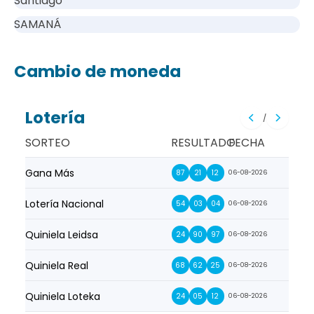
Santiago
SAMANÁ
Cambio de moneda
Lotería
/
SORTEO
RESULTADO
FECHA
Gana Más
Prim
87
21
12
06-08-2026
Lotería Nacional
La Pr
54
03
04
06-08-2026
Quiniela Leidsa
La S
24
90
97
06-08-2026
Quiniela Real
La Su
68
62
25
06-08-2026
Quiniela Loteka
Lot
24
05
12
06-08-2026