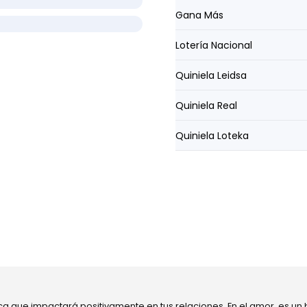
Gana Más
Lotería Nacional
Quiniela Leidsa
Quiniela Real
Quiniela Loteka
ca que impactará positivamente en tus relaciones. En el amor, es un