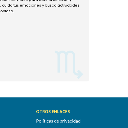
ud, cuida tus emociones y busca actividades
muestra tu lado m
monioso.
permitiéndote mom
OTROS ENLACES
Políticas de privacidad