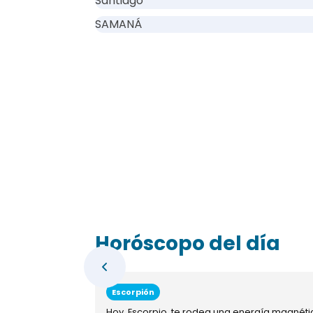
Santiago
SAMANÁ
Horóscopo del día
Escorpión
Hoy, Escorpio, te rodea una energía magnéti