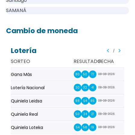
Santiago
SAMANÁ
Cambio de moneda
Lotería
/
SORTEO
RESULTADO
FECHA
Gana Más
Prim
80
50
77
08-08-2026
Lotería Nacional
La Pr
30
32
41
08-08-2026
Quiniela Leidsa
La S
88
54
86
08-08-2026
Quiniela Real
La Su
50
24
21
08-08-2026
Quiniela Loteka
Lot
54
58
19
08-08-2026