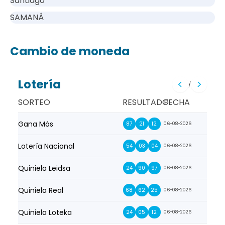
Santiago
SAMANÁ
Cambio de moneda
Lotería
/
SORTEO
RESULTADO
FECHA
Gana Más
Prim
87
21
12
06-08-2026
Lotería Nacional
La Pr
54
03
04
06-08-2026
Quiniela Leidsa
La S
24
90
97
06-08-2026
Quiniela Real
La Su
68
62
25
06-08-2026
Quiniela Loteka
Lot
24
05
12
06-08-2026