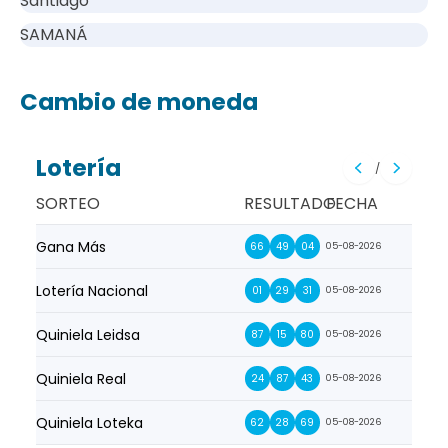
Santiago
SAMANÁ
Cambio de moneda
Lotería
/
SORTEO
RESULTADO
FECHA
Gana Más
Prim
66
49
04
05-08-2026
Lotería Nacional
La Pr
01
29
31
05-08-2026
Quiniela Leidsa
La S
87
15
80
05-08-2026
Quiniela Real
La Su
24
87
43
05-08-2026
Quiniela Loteka
Lot
62
28
69
05-08-2026