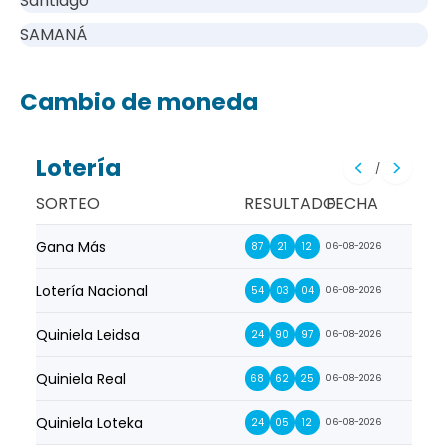
Santiago
SAMANÁ
Cambio de moneda
Lotería
/
SORTEO
RESULTADO
FECHA
Gana Más
Prim
87
21
12
06-08-2026
Lotería Nacional
La Pr
54
03
04
06-08-2026
Quiniela Leidsa
La S
24
90
97
06-08-2026
Quiniela Real
La Su
68
62
25
06-08-2026
Quiniela Loteka
Lot
24
05
12
06-08-2026