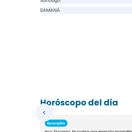
Santiago
SAMANÁ
Horóscopo del día
Escorpión
Hoy, Escorpio, te rodea una energía magnéti