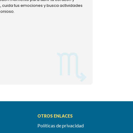
ud, cuida tus emociones y busca actividades
muestra tu lado m
monioso.
permitiéndote mom
OTROS ENLACES
Políticas de privacidad