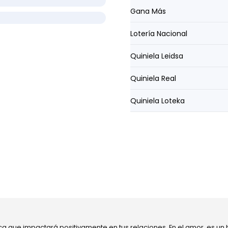
Gana Más
Lotería Nacional
Quiniela Leidsa
Quiniela Real
Quiniela Loteka
ca que impactará positivamente en tus relaciones. En el amor, es un