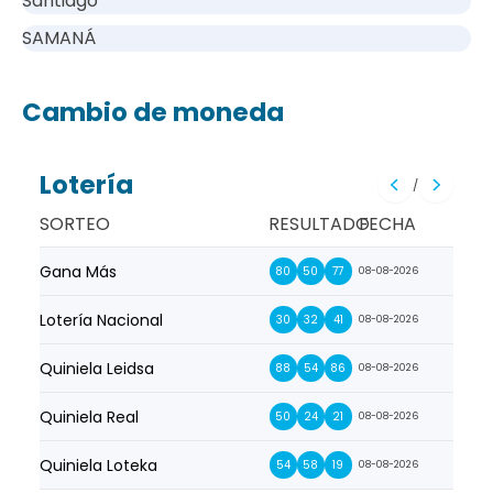
Santiago
SAMANÁ
Cambio de moneda
Lotería
/
SORTEO
RESULTADO
FECHA
Gana Más
Prim
80
50
77
08-08-2026
Lotería Nacional
La Pr
30
32
41
08-08-2026
Quiniela Leidsa
La S
88
54
86
08-08-2026
Quiniela Real
La Su
50
24
21
08-08-2026
Quiniela Loteka
Lot
54
58
19
08-08-2026