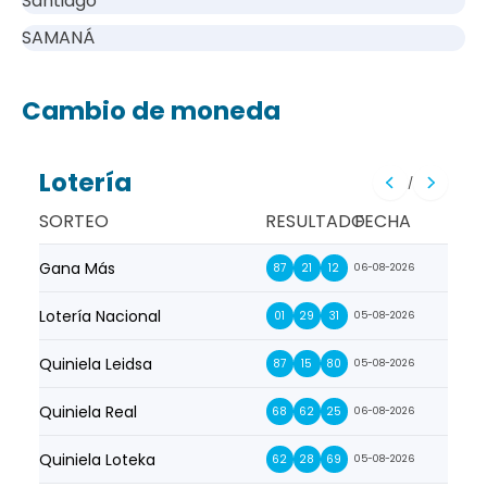
Santiago
SAMANÁ
Cambio de moneda
Lotería
/
SORTEO
RESULTADO
FECHA
Gana Más
Prim
87
21
12
06-08-2026
Lotería Nacional
La Pr
01
29
31
05-08-2026
Quiniela Leidsa
La S
87
15
80
05-08-2026
Quiniela Real
La Su
68
62
25
06-08-2026
Quiniela Loteka
Lot
62
28
69
05-08-2026