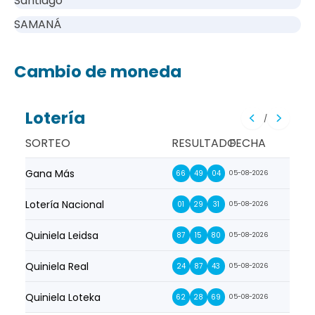
Santiago
SAMANÁ
Cambio de moneda
Lotería
/
SORTEO
RESULTADO
FECHA
Gana Más
Prim
66
49
04
05-08-2026
Lotería Nacional
La Pr
01
29
31
05-08-2026
Quiniela Leidsa
La S
87
15
80
05-08-2026
Quiniela Real
La Su
24
87
43
05-08-2026
Quiniela Loteka
Lot
62
28
69
05-08-2026