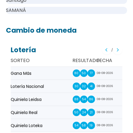
Santiago
SAMANÁ
Cambio de moneda
Lotería
/
SORTEO
RESULTADO
FECHA
Gana Más
Prim
80
50
77
08-08-2026
Lotería Nacional
La Pr
30
32
41
08-08-2026
Quiniela Leidsa
La S
88
54
86
08-08-2026
Quiniela Real
La Su
50
24
21
08-08-2026
Quiniela Loteka
Lot
54
58
19
08-08-2026