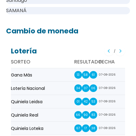
Santiago
SAMANÁ
Cambio de moneda
Lotería
/
SORTEO
RESULTADO
FECHA
Gana Más
Prim
13
58
61
07-08-2026
Lotería Nacional
La Pr
34
07
06
07-08-2026
Quiniela Leidsa
La S
01
42
53
07-08-2026
Quiniela Real
La Su
66
90
83
07-08-2026
Quiniela Loteka
Lot
67
17
38
07-08-2026