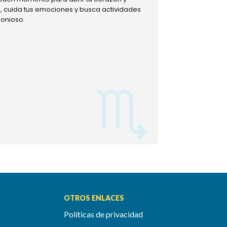
ud, cuida tus emociones y busca actividades
muestra tu lado m
monioso.
permitiéndote mom
OTROS ENLACES
Políticas de privacidad