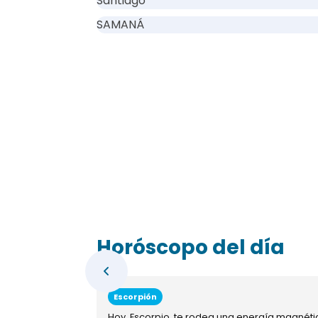
Santiago
SAMANÁ
Horóscopo del día
Escorpión
Hoy, Escorpio, te rodea una energía magnéti