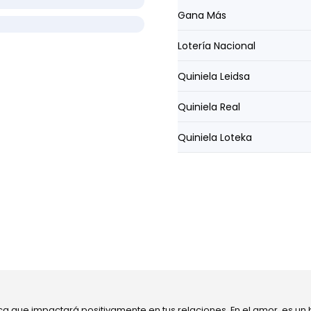
Gana Más
Lotería Nacional
Quiniela Leidsa
Quiniela Real
Quiniela Loteka
ca que impactará positivamente en tus relaciones. En el amor, es un