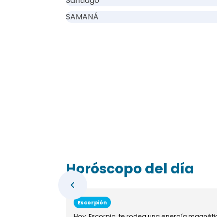
Santiago
SAMANÁ
Horóscopo del día
Escorpión
Hoy, Escorpio, te rodea una energía magnéti