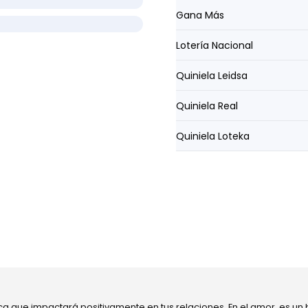
Gana Más
Lotería Nacional
Quiniela Leidsa
Quiniela Real
Quiniela Loteka
ca que impactará positivamente en tus relaciones. En el amor, es un