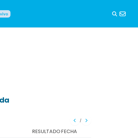
 vivo
eda
/
RESULTADO
FECHA