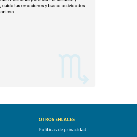
ud, cuida tus emociones y busca actividades
muestra tu lado m
monioso.
permitiéndote mom
OTROS ENLACES
Políticas de privacidad