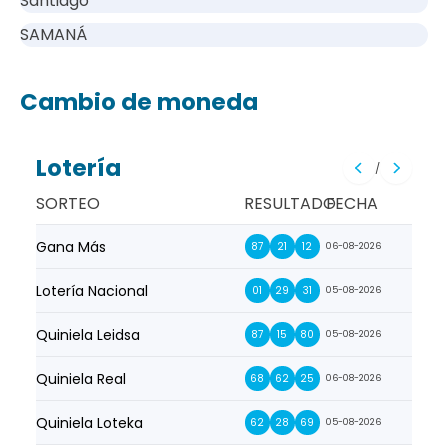
Santiago
SAMANÁ
Cambio de moneda
Lotería
/
SORTEO
RESULTADO
FECHA
Gana Más
Prim
87
21
12
06-08-2026
Lotería Nacional
La Pr
01
29
31
05-08-2026
Quiniela Leidsa
La S
87
15
80
05-08-2026
Quiniela Real
La Su
68
62
25
06-08-2026
Quiniela Loteka
Lot
62
28
69
05-08-2026