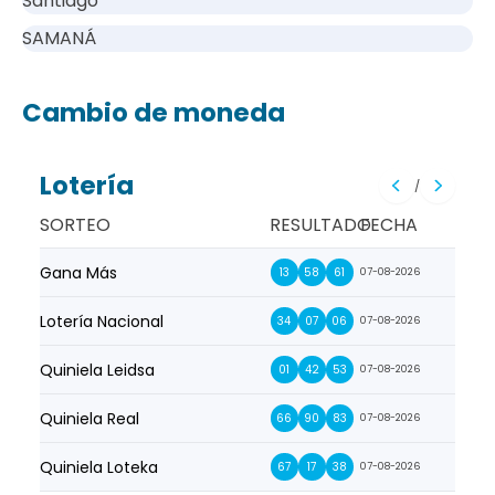
Santiago
SAMANÁ
Cambio de moneda
Lotería
/
SORTEO
RESULTADO
FECHA
Gana Más
Prim
13
58
61
07-08-2026
Lotería Nacional
La Pr
34
07
06
07-08-2026
Quiniela Leidsa
La S
01
42
53
07-08-2026
Quiniela Real
La Su
66
90
83
07-08-2026
Quiniela Loteka
Lot
67
17
38
07-08-2026