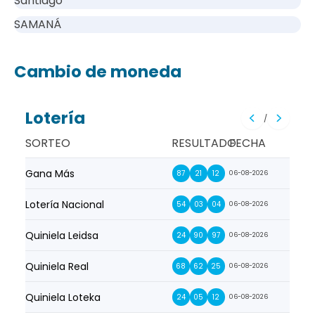
Santiago
SAMANÁ
Cambio de moneda
Lotería
/
SORTEO
RESULTADO
FECHA
Gana Más
Prim
87
21
12
06-08-2026
Lotería Nacional
La Pr
54
03
04
06-08-2026
Quiniela Leidsa
La S
24
90
97
06-08-2026
Quiniela Real
La Su
68
62
25
06-08-2026
Quiniela Loteka
Lot
24
05
12
06-08-2026