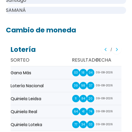
Santiago
SAMANÁ
Cambio de moneda
Lotería
/
SORTEO
RESULTADO
FECHA
Gana Más
Prim
03
18
04
09-08-2026
Lotería Nacional
La Pr
39
98
37
09-08-2026
Quiniela Leidsa
La S
11
84
20
09-08-2026
Quiniela Real
La Su
64
41
74
09-08-2026
Quiniela Loteka
Lot
77
34
03
09-08-2026