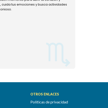
ud, cuida tus emociones y busca actividades
muestra tu lado m
monioso.
permitiéndote mom
OTROS ENLACES
Políticas de privacidad