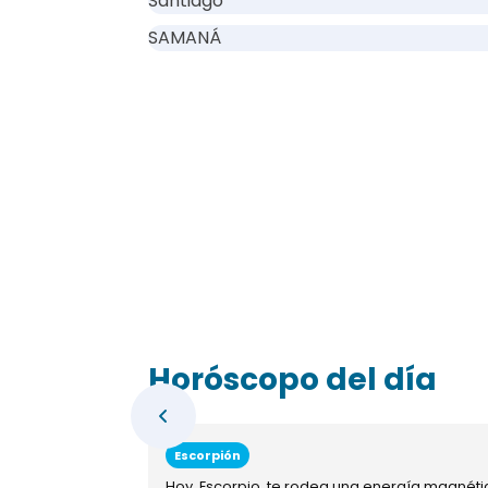
Santiago
SAMANÁ
Horóscopo del día
Escorpión
Hoy, Escorpio, te rodea una energía magnéti