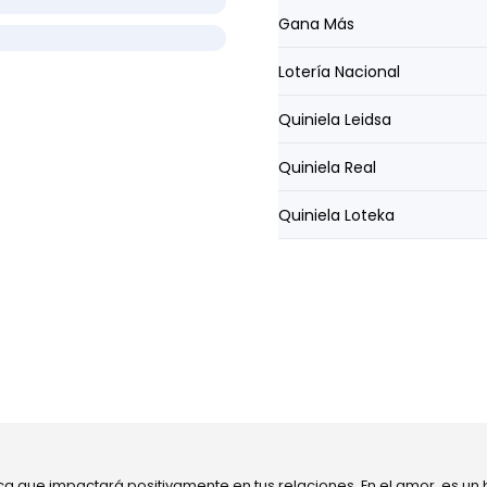
Gana Más
Lotería Nacional
Quiniela Leidsa
Quiniela Real
Quiniela Loteka
ca que impactará positivamente en tus relaciones. En el amor, es un