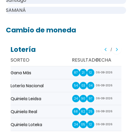
Santiago
SAMANÁ
Cambio de moneda
Lotería
/
SORTEO
RESULTADO
FECHA
Gana Más
Prim
87
21
12
06-08-2026
Lotería Nacional
La Pr
54
03
04
06-08-2026
Quiniela Leidsa
La S
24
90
97
06-08-2026
Quiniela Real
La Su
68
62
25
06-08-2026
Quiniela Loteka
Lot
24
05
12
06-08-2026