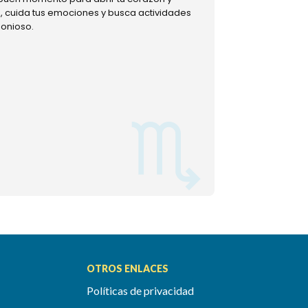
ud, cuida tus emociones y busca actividades
muestra tu lado m
monioso.
permitiéndote mom
OTROS ENLACES
Políticas de privacidad