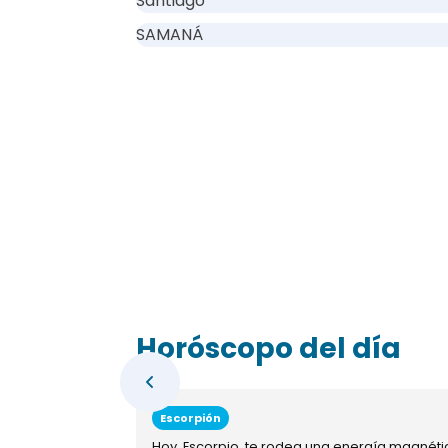
Santiago
SAMANÁ
Horóscopo del día
Escorpión
Hoy, Escorpio, te rodea una energía magnéti