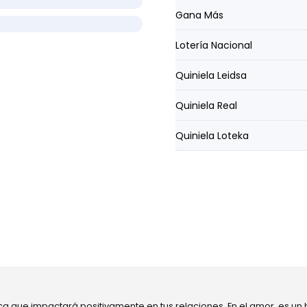
Gana Más
Lotería Nacional
Quiniela Leidsa
Quiniela Real
Quiniela Loteka
ca que impactará positivamente en tus relaciones. En el amor, es un