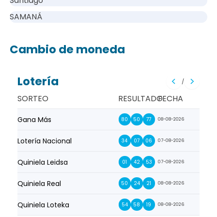
Santiago
SAMANÁ
Cambio de moneda
Lotería
/
SORTEO
RESULTADO
FECHA
Gana Más
Prim
80
50
77
08-08-2026
Lotería Nacional
La Pr
34
07
06
07-08-2026
Quiniela Leidsa
La S
01
42
53
07-08-2026
Quiniela Real
La Su
50
24
21
08-08-2026
Quiniela Loteka
Lot
54
58
19
08-08-2026