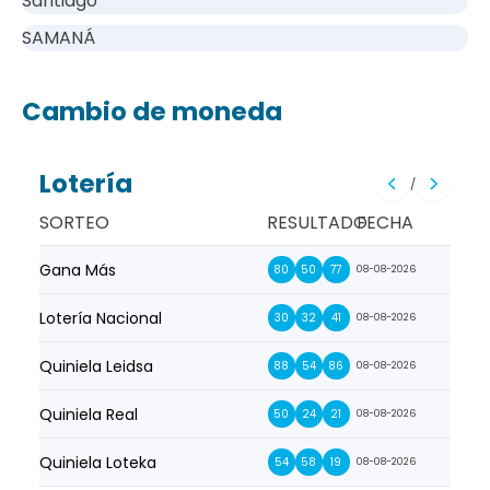
Santiago
SAMANÁ
Cambio de moneda
Lotería
/
SORTEO
RESULTADO
FECHA
Gana Más
Prim
80
50
77
08-08-2026
Lotería Nacional
La Pr
30
32
41
08-08-2026
Quiniela Leidsa
La S
88
54
86
08-08-2026
Quiniela Real
La Su
50
24
21
08-08-2026
Quiniela Loteka
Lot
54
58
19
08-08-2026