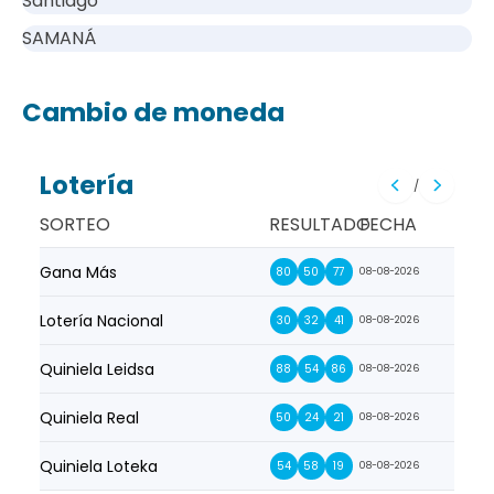
Santiago
SAMANÁ
Cambio de moneda
Lotería
/
SORTEO
RESULTADO
FECHA
Gana Más
Prim
80
50
77
08-08-2026
Lotería Nacional
La Pr
30
32
41
08-08-2026
Quiniela Leidsa
La S
88
54
86
08-08-2026
Quiniela Real
La Su
50
24
21
08-08-2026
Quiniela Loteka
Lot
54
58
19
08-08-2026