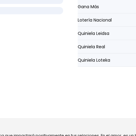
Gana Más
Lotería Nacional
Quiniela Leidsa
Quiniela Real
Quiniela Loteka
ca que impactará positivamente en tus relaciones. En el amor, es un