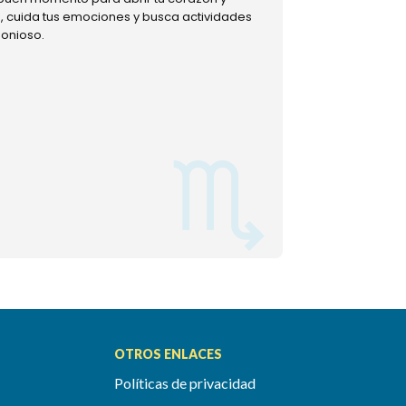
ud, cuida tus emociones y busca actividades
muestra tu lado m
monioso.
permitiéndote mom
OTROS ENLACES
Políticas de privacidad