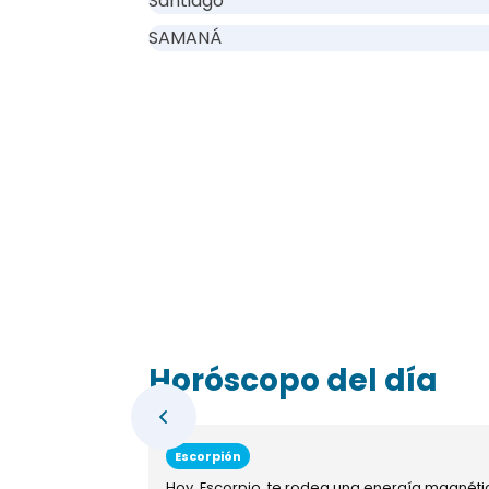
Santiago
SAMANÁ
Horóscopo del día
Escorpión
Hoy, Escorpio, te rodea una energía magnéti