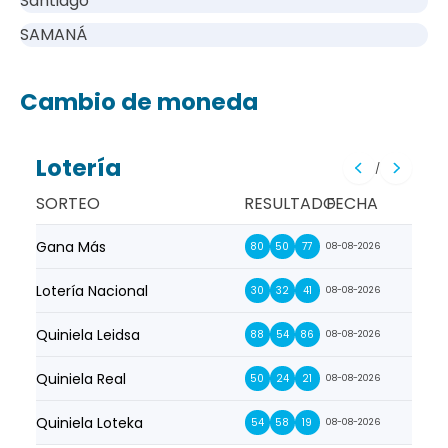
Santiago
SAMANÁ
Cambio de moneda
Lotería
/
SORTEO
RESULTADO
FECHA
Gana Más
Prim
80
50
77
08-08-2026
Lotería Nacional
La Pr
30
32
41
08-08-2026
Quiniela Leidsa
La S
88
54
86
08-08-2026
Quiniela Real
La Su
50
24
21
08-08-2026
Quiniela Loteka
Lot
54
58
19
08-08-2026