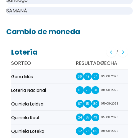
Santiago
SAMANÁ
Cambio de moneda
Lotería
/
SORTEO
RESULTADO
FECHA
Gana Más
Prim
66
49
04
05-08-2026
Lotería Nacional
La Pr
01
29
31
05-08-2026
Quiniela Leidsa
La S
87
15
80
05-08-2026
Quiniela Real
La Su
24
87
43
05-08-2026
Quiniela Loteka
Lot
62
28
69
05-08-2026