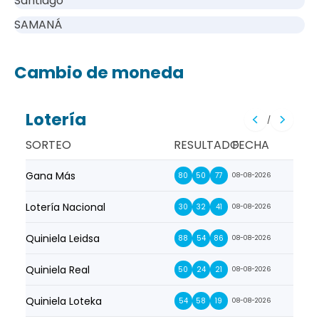
Santiago
SAMANÁ
Cambio de moneda
Lotería
/
SORTEO
RESULTADO
FECHA
Gana Más
Prim
80
50
77
08-08-2026
Lotería Nacional
La Pr
30
32
41
08-08-2026
Quiniela Leidsa
La S
88
54
86
08-08-2026
Quiniela Real
La Su
50
24
21
08-08-2026
Quiniela Loteka
Lot
54
58
19
08-08-2026