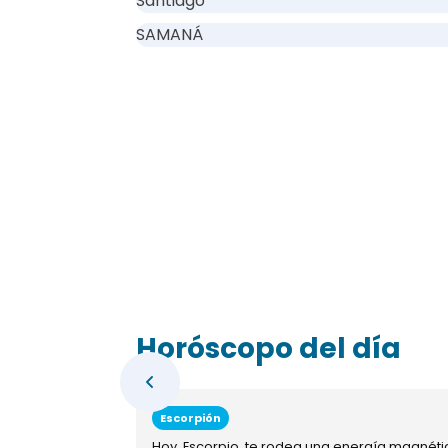
Santiago
SAMANÁ
Horóscopo del día
Escorpión
Hoy, Escorpio, te rodea una energía magnéti