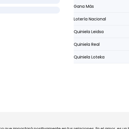
Gana Más
Lotería Nacional
Quiniela Leidsa
Quiniela Real
Quiniela Loteka
ca que impactará positivamente en tus relaciones. En el amor, es un