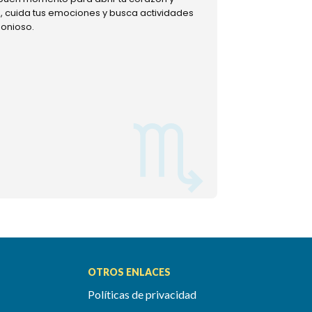
ud, cuida tus emociones y busca actividades
muestra tu lado m
monioso.
permitiéndote mom
OTROS ENLACES
Políticas de privacidad