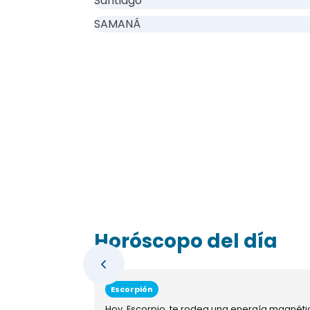
Santiago
SAMANÁ
Horóscopo del día
Escorpión
Hoy, Escorpio, te rodea una energía magnéti