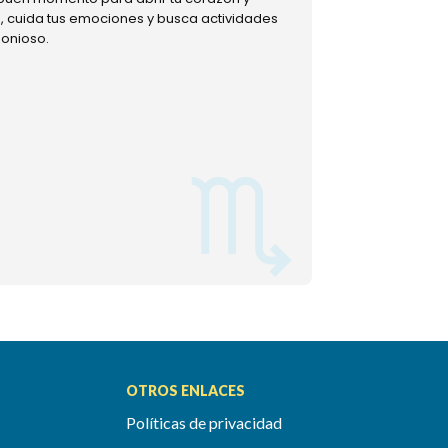
ud, cuida tus emociones y busca actividades
muestra tu lado m
monioso.
permitiéndote mom
OTROS ENLACES
Políticas de privacidad