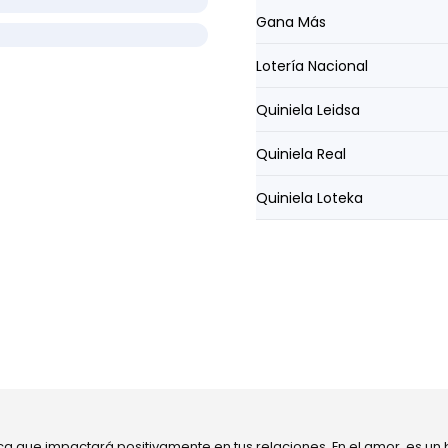
Gana Más
Lotería Nacional
Quiniela Leidsa
Quiniela Real
Quiniela Loteka
ca que impactará positivamente en tus relaciones. En el amor, es un