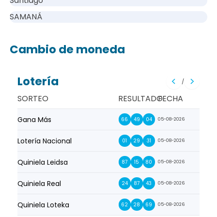
Santiago
SAMANÁ
Cambio de moneda
Lotería
/
SORTEO
RESULTADO
FECHA
Gana Más
Prim
66
49
04
05-08-2026
Lotería Nacional
La Pr
01
29
31
05-08-2026
Quiniela Leidsa
La S
87
15
80
05-08-2026
Quiniela Real
La Su
24
87
43
05-08-2026
Quiniela Loteka
Lot
62
28
69
05-08-2026