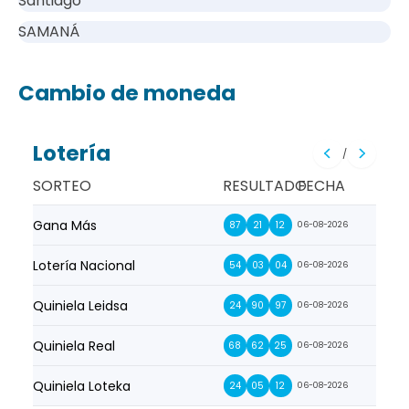
Santiago
SAMANÁ
Cambio de moneda
Lotería
/
SORTEO
RESULTADO
FECHA
Gana Más
Prim
87
21
12
06-08-2026
Lotería Nacional
La Pr
54
03
04
06-08-2026
Quiniela Leidsa
La S
24
90
97
06-08-2026
Quiniela Real
La Su
68
62
25
06-08-2026
Quiniela Loteka
Lot
24
05
12
06-08-2026