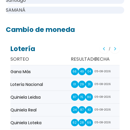
Santiago
SAMANÁ
Cambio de moneda
Lotería
/
SORTEO
RESULTADO
FECHA
Gana Más
Prim
66
49
04
05-08-2026
Lotería Nacional
La Pr
01
29
31
05-08-2026
Quiniela Leidsa
La S
87
15
80
05-08-2026
Quiniela Real
La Su
24
87
43
05-08-2026
Quiniela Loteka
Lot
62
28
69
05-08-2026