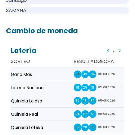
Santiago
SAMANÁ
Cambio de moneda
Lotería
/
SORTEO
RESULTADO
FECHA
Gana Más
Prim
66
49
04
05-08-2026
Lotería Nacional
La Pr
01
29
31
05-08-2026
Quiniela Leidsa
La S
87
15
80
05-08-2026
Quiniela Real
La Su
24
87
43
05-08-2026
Quiniela Loteka
Lot
62
28
69
05-08-2026