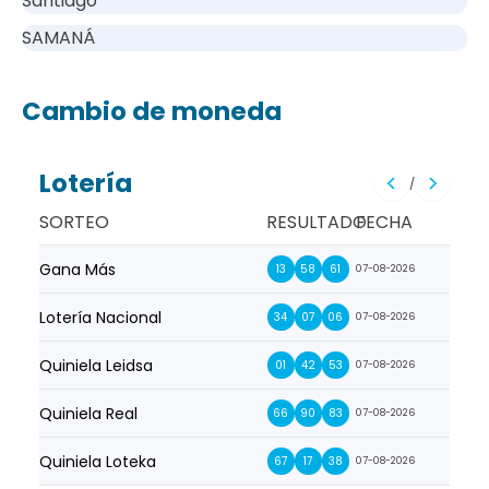
Santiago
SAMANÁ
Cambio de moneda
Lotería
/
SORTEO
RESULTADO
FECHA
Gana Más
Prim
13
58
61
07-08-2026
Lotería Nacional
La Pr
34
07
06
07-08-2026
Quiniela Leidsa
La S
01
42
53
07-08-2026
Quiniela Real
La Su
66
90
83
07-08-2026
Quiniela Loteka
Lot
67
17
38
07-08-2026