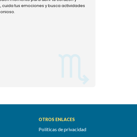
ud, cuida tus emociones y busca actividades
muestra tu lado m
monioso.
permitiéndote mom
OTROS ENLACES
Políticas de privacidad