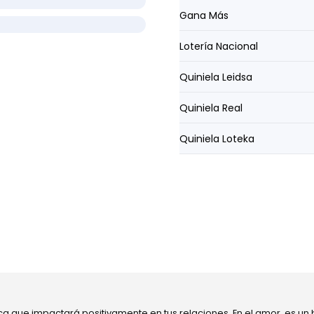
Gana Más
Lotería Nacional
Quiniela Leidsa
Quiniela Real
Quiniela Loteka
ca que impactará positivamente en tus relaciones. En el amor, es un