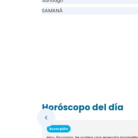
Santiago
SAMANÁ
Horóscopo del día
Escorpión
Hoy, Escorpio, te rodea una energía magnéti