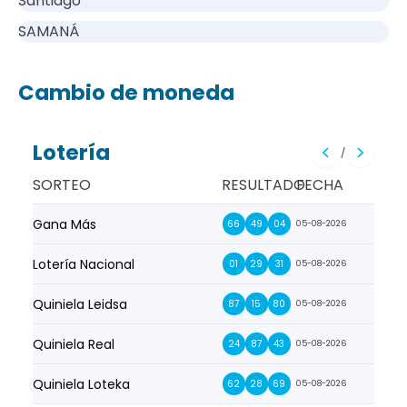
Santiago
SAMANÁ
Cambio de moneda
Lotería
/
SORTEO
RESULTADO
FECHA
Gana Más
Prim
66
49
04
05-08-2026
Lotería Nacional
La Pr
01
29
31
05-08-2026
Quiniela Leidsa
La S
87
15
80
05-08-2026
Quiniela Real
La Su
24
87
43
05-08-2026
Quiniela Loteka
Lot
62
28
69
05-08-2026