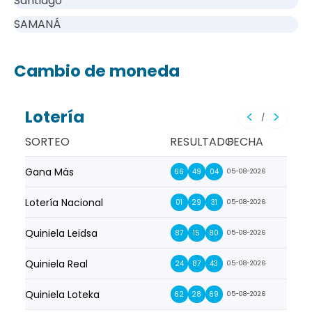
Santiago
SAMANÁ
Cambio de moneda
Lotería
/
SORTEO
RESULTADO
FECHA
Gana Más
Prim
66
49
04
05-08-2026
Lotería Nacional
La Pr
01
29
31
05-08-2026
Quiniela Leidsa
La S
87
15
80
05-08-2026
Quiniela Real
La Su
24
87
43
05-08-2026
Quiniela Loteka
Lot
62
28
69
05-08-2026