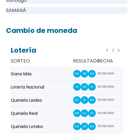
Santiago
SAMANÁ
Cambio de moneda
Lotería
/
SORTEO
RESULTADO
FECHA
Gana Más
Prim
66
49
04
05-08-2026
Lotería Nacional
La Pr
01
29
31
05-08-2026
Quiniela Leidsa
La S
87
15
80
05-08-2026
Quiniela Real
La Su
68
62
25
06-08-2026
Quiniela Loteka
Lot
62
28
69
05-08-2026