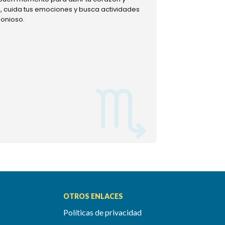
ud, cuida tus emociones y busca actividades
muestra tu lado m
monioso.
permitiéndote mom
OTROS ENLACES
Políticas de privacidad