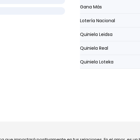
Gana Más
Lotería Nacional
Quiniela Leidsa
Quiniela Real
Quiniela Loteka
ca que impactará positivamente en tus relaciones. En el amor, es un