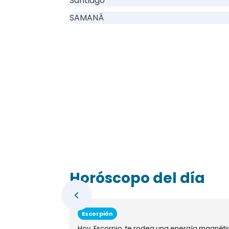
Santiago
SAMANÁ
Horóscopo del día
Escorpión
Hoy, Escorpio, te rodea una energía magnéti