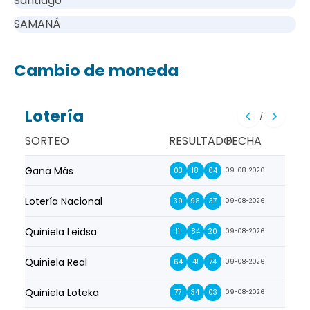
Santiago
SAMANÁ
Cambio de moneda
Lotería
/
SORTEO
RESULTADO
FECHA
Gana Más
Prim
03
18
04
09-08-2026
Lotería Nacional
La Pr
39
98
37
09-08-2026
Quiniela Leidsa
La S
11
84
20
09-08-2026
Quiniela Real
La Su
64
41
74
09-08-2026
Quiniela Loteka
Lot
77
34
03
09-08-2026