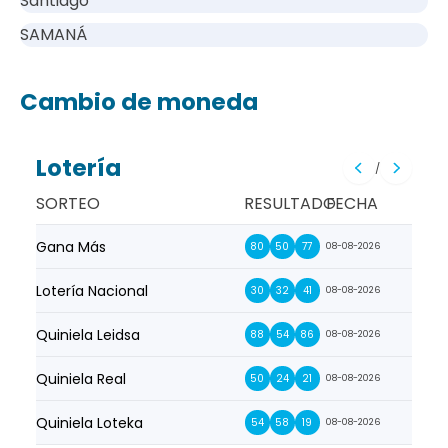
Santiago
SAMANÁ
Cambio de moneda
Lotería
/
SORTEO
RESULTADO
FECHA
Gana Más
Prim
80
50
77
08-08-2026
Lotería Nacional
La Pr
30
32
41
08-08-2026
Quiniela Leidsa
La S
88
54
86
08-08-2026
Quiniela Real
La Su
50
24
21
08-08-2026
Quiniela Loteka
Lot
54
58
19
08-08-2026