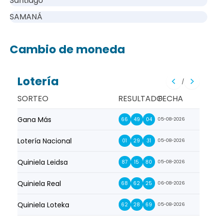
Santiago
SAMANÁ
Cambio de moneda
Lotería
/
SORTEO
RESULTADO
FECHA
Gana Más
Prim
66
49
04
05-08-2026
Lotería Nacional
La Pr
01
29
31
05-08-2026
Quiniela Leidsa
La S
87
15
80
05-08-2026
Quiniela Real
La Su
68
62
25
06-08-2026
Quiniela Loteka
Lot
62
28
69
05-08-2026