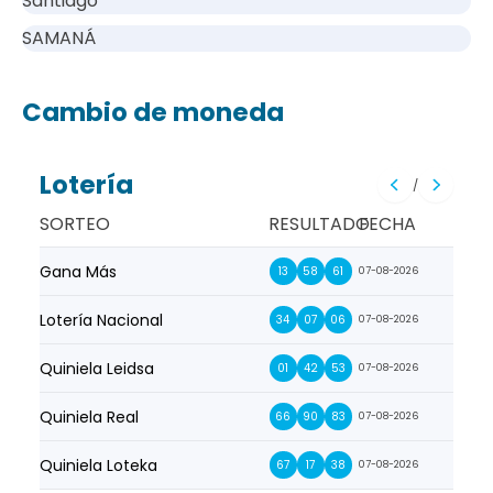
Santiago
SAMANÁ
Cambio de moneda
Lotería
/
SORTEO
RESULTADO
FECHA
Gana Más
Prim
13
58
61
07-08-2026
Lotería Nacional
La Pr
34
07
06
07-08-2026
Quiniela Leidsa
La S
01
42
53
07-08-2026
Quiniela Real
La Su
66
90
83
07-08-2026
Quiniela Loteka
Lot
67
17
38
07-08-2026