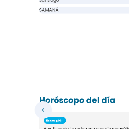
Santiago
SAMANÁ
Horóscopo del día
Escorpión
Hoy, Escorpio, te rodea una energía magnéti