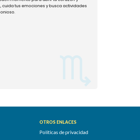
ud, cuida tus emociones y busca actividades
muestra tu lado m
monioso.
permitiéndote mom
OTROS ENLACES
Políticas de privacidad