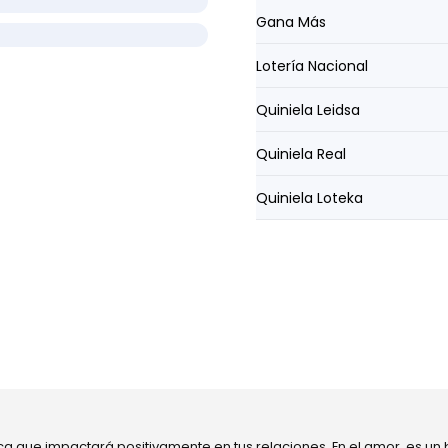
Gana Más
Lotería Nacional
Quiniela Leidsa
Quiniela Real
Quiniela Loteka
ca que impactará positivamente en tus relaciones. En el amor, es un