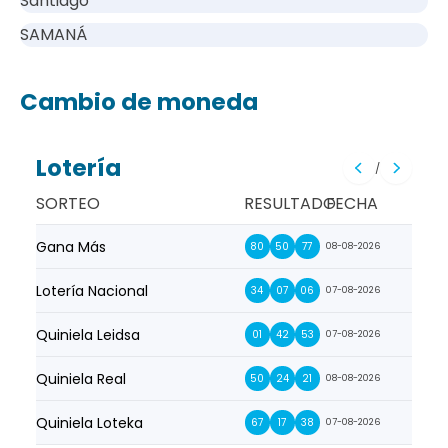
Santiago
SAMANÁ
Cambio de moneda
Lotería
/
SORTEO
RESULTADO
FECHA
Gana Más
Prim
80
50
77
08-08-2026
Lotería Nacional
La Pr
34
07
06
07-08-2026
Quiniela Leidsa
La S
01
42
53
07-08-2026
Quiniela Real
La Su
50
24
21
08-08-2026
Quiniela Loteka
Lot
67
17
38
07-08-2026