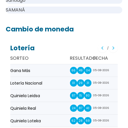
Santiago
SAMANÁ
Cambio de moneda
Lotería
/
SORTEO
RESULTADO
FECHA
Gana Más
Prim
66
49
04
05-08-2026
Lotería Nacional
La Pr
01
29
31
05-08-2026
Quiniela Leidsa
La S
87
15
80
05-08-2026
Quiniela Real
La Su
24
87
43
05-08-2026
Quiniela Loteka
Lot
62
28
69
05-08-2026