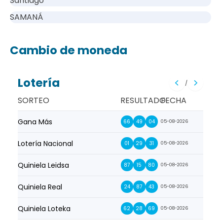
Santiago
SAMANÁ
Cambio de moneda
Lotería
/
SORTEO
RESULTADO
FECHA
Gana Más
Prim
66
49
04
05-08-2026
Lotería Nacional
La Pr
01
29
31
05-08-2026
Quiniela Leidsa
La S
87
15
80
05-08-2026
Quiniela Real
La Su
24
87
43
05-08-2026
Quiniela Loteka
Lot
62
28
69
05-08-2026